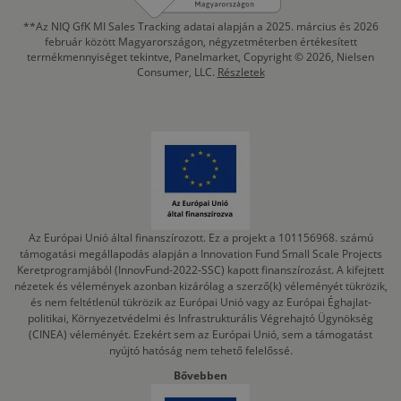
**Az NIQ GfK MI Sales Tracking adatai alapján a 2025. március és 2026
február között Magyarországon, négyzetméterben értékesített
termékmennyiséget tekintve, Panelmarket, Copyright © 2026, Nielsen
Consumer, LLC.
Részletek
Az Európai Unió által finanszírozott. Ez a projekt a 101156968. számú
támogatási megállapodás alapján a Innovation Fund Small Scale Projects
Keretprogramjából (InnovFund-2022-SSC) kapott finanszírozást. A kifejtett
nézetek és vélemények azonban kizárólag a szerző(k) véleményét tükrözik,
és nem feltétlenül tükrözik az Európai Unió vagy az Európai Éghajlat-
politikai, Környezetvédelmi és Infrastrukturális Végrehajtó Ügynökség
(CINEA) véleményét. Ezekért sem az Európai Unió, sem a támogatást
nyújtó hatóság nem tehető felelőssé.
Bővebben