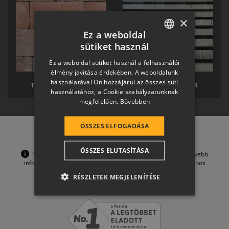
×
Ez a weboldal
sütiket használ
HUNGARIAN
Ez a weboldal sütiket használ a felhasználói
SLOVAK
élmény javítása érdekében. A weboldalunk
használatával Ön hozzájárul az összes süti
GERMAN
TERRÁN TÉRKŐ
TERRÁN SOLAR
használatához, a Cookie szabályzatunknak
megfelelően.
Bővebben
ROMANIAN
SLOVENIAN
ÖSSZES ELFOGADÁSA
CROATIAN
ÖSSZES ELUTASÍTÁSA
*A garanciális feltételek korlátozásokat tartalmaznak, bővebb
SR
információt a
Garancia
oldalon és az onnan letölthető Általános
Szerződési Feltételeinkben talál.
RO-HU
RÉSZLETEK MEGJELENÍTÉSE
ENGLISH
ITALIAN