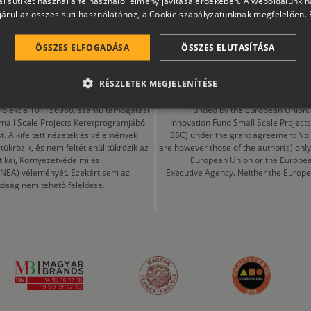
l sütiket használ a felhasználói élmény javítása érdekében. A weboldalunk 
árul az összes süti használatához, a Cookie szabályzatunknak megfelelően.
 GfK MI Sales Tracking adatai alapján a 2025. március és 2026 február között
tett termékmennyiséget tekintve, Panelmarket, Copyright © 2026, Nielsen Consu
ÖSSZES ELFOGADÁSA
ÖSSZES ELUTASÍTÁSA
RÉSZLETEK MEGJELENÍTÉSE
a projekt a 101156968. számú támogatási
Funded by the European Union. 
mall Scale Projects Keretprogramjából
Innovation Fund Small Scale Proje
t. A kifejtett nézetek és vélemények
SSC) under the grant agreement No
ükrözik, és nem feltétlenül tükrözik az
are however those of the author(s) only
tikai, Környezetvédelmi és
European Union or the Europea
CINEA) véleményét. Ezekért sem az
Executive Agency. Neither the Europe
tóság nem tehető felelőssé.