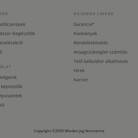
KEK
HASZNOS LINKEK
tetőcserepek
Garancia*
dszer kiegészítők
Kiadványok
ezelésekről
Rendeléskövetés
ő
Anyagszükséglet-számítás
Tető kalkulátor alkalmazás
OLAT
Hírek
őségeink
Karrier
 képviselők
pviseletek
ső
Copyright ©2026 Minden jog fenntartva