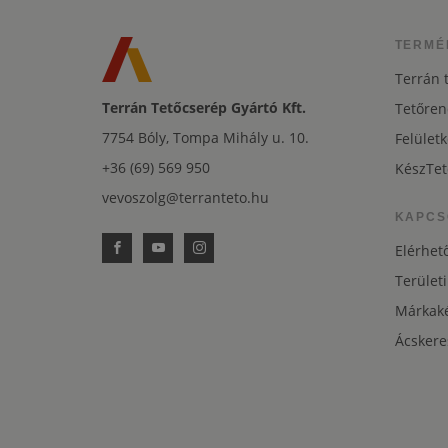
TERMÉ
Terrán 
Terrán Tetőcserép Gyártó Kft.
Tetőren
7754 Bóly, Tompa Mihály u. 10.
Felületk
+36 (69) 569 950
KészTet
vevoszolg@terranteto.hu
KAPCS
Elérhet
Területi
Márkaké
Ácskere