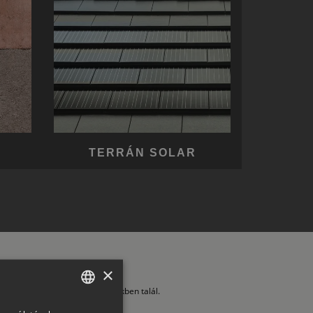
TERRÁN SOLAR
×
ltalános Szerződési Feltételeinkben talál.
HUNGARIAN