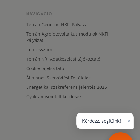
NAVIGÁCIÓ
Terrán Generon NKFI Pályázat
Terrán Agrofotovoltaikus modulok NKFI
Pályázat
Impresszum
Terrán Kft. Adatkezelési tájékoztató
Cookie tájékoztató
Általános Szerződési Feltételek
Energetikai szakreferens jelentés 2025
Gyakran ismételt kérdések
×
Kérdezz, segítünk!