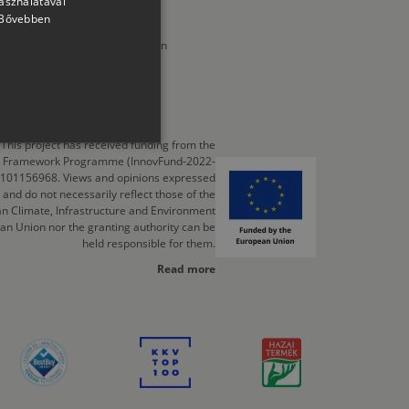
használatával
Bővebben
SLOVAK
 Magyarországon, négyzetméterben
mer, LLC.
Részletek
GERMAN
ROMANIAN
SLOVENIAN
This project has received funding from the
CROATIAN
cts Framework Programme (InnovFund-2022-
 101156968. Views and opinions expressed
SR
 and do not necessarily reflect those of the
n Climate, Infrastructure and Environment
RO-HU
an Union nor the granting authority can be
held responsible for them.
ENGLISH
Read more
ITALIAN