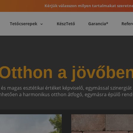
Kérjük válasszon milyen tartalmakat szeretne
Tetőcserepek
KészTető
Garancia*
Refer
Otthon a jövőbe
 és magas esztétikai értéket képviselő, egymással szinergiá
hetően a harmonikus otthon átfogó, egymásra épülő rends