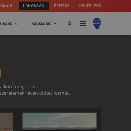
 látni!
LAKOSSÁG
ÉPÍTÉSZ
KIVITELEZŐ
enciák
Kapcsolat
n
t alkotó megoldások.
zerelemek révén ölthet formát.