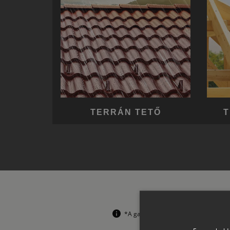
TERRÁN TETŐ
T
*A garanciális feltételek korlátozás