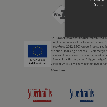
Ez a webolda
Ön hozzáj
**Az NIQ
értékesí
Az Európai Unió által finanszírozott. Ez 
megállapodás alapján a Innovation Fund S
(InnovFund-2022-SSC) kapott finanszírozás
azonban kizárólag a szerző(k) véleményét t
Európai Unió vagy az Európai Éghajlat-poli
Infrastrukturális Végrehajtó Ügynökség (
Európai Unió, sem a támogatást nyújtó ha
Bővebben