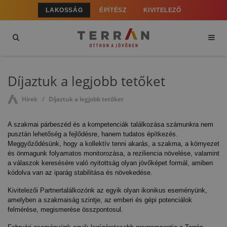
LAKOSSÁG
ÉPÍTÉSZ
KIVITELEZŐ
Díjaztuk a legjobb tetőket
Hírek
Díjaztuk a legjobb tetőket
A szakmai párbeszéd és a kompetenciák találkozása számunkra nem 
pusztán lehetőség a fejlődésre, hanem tudatos építkezés. 
Meggyőződésünk, hogy a kollektív tenni akarás, a szakma, a környezet 
és önmagunk folyamatos monitorozása, a reziliencia növelése, valamint 
a válaszok keresésére való nyitottság olyan jövőképet formál, amiben 
kódolva van az iparág stabilitása és növekedése. 
Kivitelezői Partnertalálkozónk az egyik olyan ikonikus eseményünk, 
amelyben a szakmaiság szintje, az emberi és gépi potenciálok 
felmérése, megismerése összpontosul.