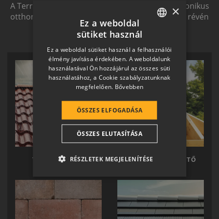
A Terrán ernyőmárkának köszönhetően a harmonikus
×
otthon átfogó, egymásra épülő rendszerelemek révén
Ez a weboldal
ölthet formát.
sütiket használ
HUNGARIAN
Ez a weboldal sütiket használ a felhasználói
SLOVAK
élmény javítása érdekében. A weboldalunk
használatával Ön hozzájárul az összes süti
GERMAN
használatához, a Cookie szabályzatunknak
megfelelően.
Bővebben
ROMANIAN
SLOVENIAN
ÖSSZES ELFOGADÁSA
CROATIAN
ÖSSZES ELUTASÍTÁSA
SR
RO-HU
RÉSZLETEK MEGJELENÍTÉSE
TERRÁN TETŐ
TERRÁN KÉSZTETŐ
ENGLISH
ITALIAN