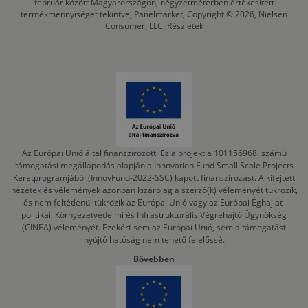
február között Magyarországon, négyzetméterben értékesített
termékmennyiséget tekintve, Panelmarket, Copyright © 2026, Nielsen
Consumer, LLC.
Részletek
Az Európai Unió által finanszírozott. Ez a projekt a 101156968. számú
támogatási megállapodás alapján a Innovation Fund Small Scale Projects
Keretprogramjából (InnovFund-2022-SSC) kapott finanszírozást. A kifejtett
nézetek és vélemények azonban kizárólag a szerző(k) véleményét tükrözik,
és nem feltétlenül tükrözik az Európai Unió vagy az Európai Éghajlat-
politikai, Környezetvédelmi és Infrastrukturális Végrehajtó Ügynökség
(CINEA) véleményét. Ezekért sem az Európai Unió, sem a támogatást
nyújtó hatóság nem tehető felelőssé.
Bővebben