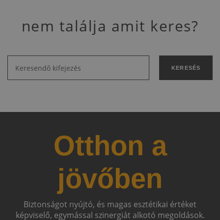
nem találja amit keres?
KERESÉS
Otthon a
jövőben
Biztonságot nyújtó, és magas esztétikai értéket
képviselő, egymással szinergiát alkotó megoldások.