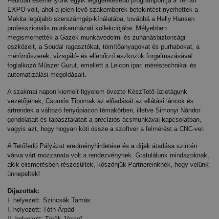
Februári eseményünk egyik legígéretesebb programpontja a Terrán 
EXPO volt, ahol a jelen lévő szakemberek betekintést nyerhettek a 
Makita legújabb szerszámgép-kínálatába, továbbá a Helly Hansen 
professzionális munkaruházati kollekciójába. Mélyebben 
megismerhették a Gazek munkavédelmi és zuhanásbiztonsági 
eszközeit, a Soudal ragasztókat, tömítőanyagokat és purhabokat, a 
mérőműszerek, vizsgáló- és ellenőrző eszközök forgalmazásával 
foglalkozó Műszer Gurut, emellett a Leicon ipari méréstechnikai és 
automatizálási megoldásait.
A szakmai napon kiemelt figyelem övezte KészTető üzletágunk 
vezetőjének, Csomós Tibornak az előadását az ellátási láncok és 
ártrendek a változó fenyőpiacon témakörben, illetve Simonyi Nándor 
gondolatait és tapasztalatait a precíziós ácsmunkával kapcsolatban, 
vagyis azt, hogy hogyan köti össze a szoftver a felmérést a CNC-vel.
A Tetőfedő Pályázat eredményhirdetése és a díjak átadása szintén 
várva várt mozzanata volt a rendezvénynek. Gratulálunk mindazoknak, 
akik elismerésben részesültek, köszönjük Partnereinknek, hogy velünk 
ünnepeltek!
Díjazottak:
I. helyezett: Szincsák Tamás
I. helyezett: Tóth Árpád
II. helyezett: Török József