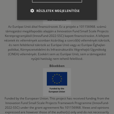
RO-HU
RÉSZLETEK MEGJELENÍTÉSE
ENGLISH
ITALIAN
Az Európai Unió által finanszírozott. Ez a projekt a 101156968. számú
támogatási megállapodás alapján a Innovation Fund Small Scale Projects
Keretprogramjából (InnovFund-2022-SSC) kapott finanszírozást. A kifejtett
nézetek és vélemények azonban kizárólag a szerző(k) véleményét tükrözik,
és nem feltétlenül tükrözik az Európai Unió vagy az Európai Éghajlat-
politikai, Környezetvédelmi és Infrastrukturális Végrehajtó Ügynökség
(CINEA) véleményét. Ezekért sem az Európai Unió, sem a támogatást
nyújtó hatóság nem tehető felelőssé.
Bővebben
Funded by the European Union. This project has received funding from the
Innovation Fund Small Scale Projects Framework Programme (InnovFund-
2022-SSC) under the grant agreement No 101156968. Views and opinions
expressed are however those of the author(s) only and do not necessarily