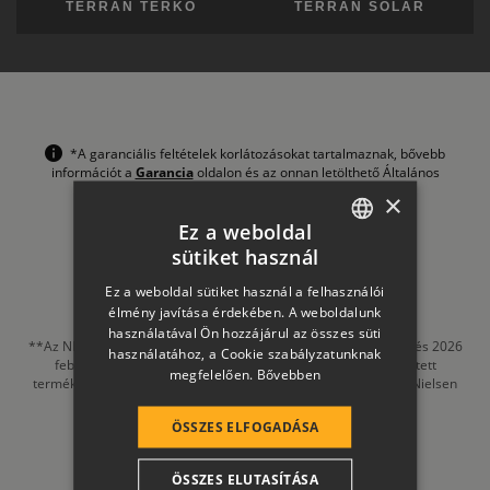
TERRÁN TÉRKŐ
TERRÁN SOLAR
*A garanciális feltételek korlátozásokat tartalmaznak, bővebb
információt a
Garancia
oldalon és az onnan letölthető Általános
Szerződési Feltételeinkben talál.
×
Ez a weboldal
sütiket használ
HUNGARIAN
Ez a weboldal sütiket használ a felhasználói
SLOVAK
élmény javítása érdekében. A weboldalunk
használatával Ön hozzájárul az összes süti
GERMAN
**Az NIQ GfK MI Sales Tracking adatai alapján a 2025. március és 2026
használatához, a Cookie szabályzatunknak
február között Magyarországon, négyzetméterben értékesített
megfelelően.
Bővebben
ROMANIAN
termékmennyiséget tekintve, Panelmarket, Copyright © 2026, Nielsen
Consumer, LLC.
Részletek
SLOVENIAN
ÖSSZES ELFOGADÁSA
CROATIAN
ÖSSZES ELUTASÍTÁSA
SR