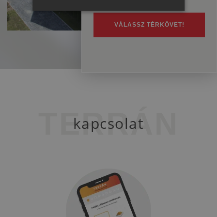
ENGLISH
ITALIAN
VÁLASSZ TÉRKÖVET!
TERRÁN
kapcsolat