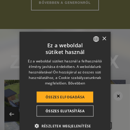
BŐVEBBEN A GENERONRÓL
×
Ez a weboldal
sütiket használ
ZENIT MAX
HUNGARIAN
referencia képek
Ez a weboldal sütiket használ a felhasználói
SLOVAK
élmény javítása érdekében. A weboldalunk
használatával Ön hozzájárul az összes süti
GERMAN
használatához, a Cookie szabályzatunknak
megfelelően.
Bővebben
ROMANIAN
SLOVENIAN
ÖSSZES ELFOGADÁSA
CROATIAN
Megvan a tető?
Ne felejtsd el
ÖSSZES ELUTASÍTÁSA
SR
a térburkolatot se!
RO-HU
RÉSZLETEK MEGJELENÍTÉSE