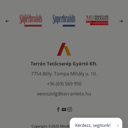
Terrán Tetőcserép Gyártó Kft.
7754 Bóly, Tompa Mihály u. 10.
+36 (69) 569 950
vevoszolg@terranteto.hu
×
Kérdezz, segítünk!
Copyright ©2026 Minden jog fenntartva