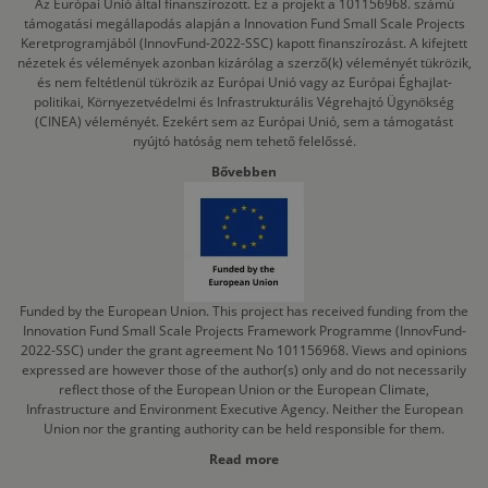
Az Európai Unió által finanszírozott. Ez a projekt a 101156968. számú
támogatási megállapodás alapján a Innovation Fund Small Scale Projects
Keretprogramjából (InnovFund-2022-SSC) kapott finanszírozást. A kifejtett
nézetek és vélemények azonban kizárólag a szerző(k) véleményét tükrözik,
és nem feltétlenül tükrözik az Európai Unió vagy az Európai Éghajlat-
politikai, Környezetvédelmi és Infrastrukturális Végrehajtó Ügynökség
(CINEA) véleményét. Ezekért sem az Európai Unió, sem a támogatást
nyújtó hatóság nem tehető felelőssé.
Bővebben
Funded by the European Union. This project has received funding from the
Innovation Fund Small Scale Projects Framework Programme (InnovFund-
2022-SSC) under the grant agreement No 101156968. Views and opinions
expressed are however those of the author(s) only and do not necessarily
reflect those of the European Union or the European Climate,
Infrastructure and Environment Executive Agency. Neither the European
Union nor the granting authority can be held responsible for them.
Read more