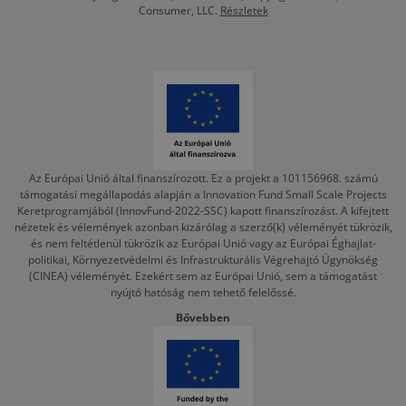
Consumer, LLC.
Részletek
Az Európai Unió által finanszírozott. Ez a projekt a 101156968. számú
támogatási megállapodás alapján a Innovation Fund Small Scale Projects
Keretprogramjából (InnovFund-2022-SSC) kapott finanszírozást. A kifejtett
nézetek és vélemények azonban kizárólag a szerző(k) véleményét tükrözik,
és nem feltétlenül tükrözik az Európai Unió vagy az Európai Éghajlat-
politikai, Környezetvédelmi és Infrastrukturális Végrehajtó Ügynökség
(CINEA) véleményét. Ezekért sem az Európai Unió, sem a támogatást
nyújtó hatóság nem tehető felelőssé.
Bővebben