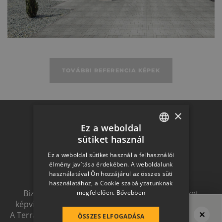
TOVÁBBI REFERENCIA KÉPEK
×
Otthon a
Ez a weboldal
sütiket használ
HUNGARIAN
jövőben
Ez a weboldal sütiket használ a felhasználói
SLOVAK
élmény javítása érdekében. A weboldalunk
használatával Ön hozzájárul az összes süti
GERMAN
használatához, a Cookie szabályzatunknak
Biztonságot nyújtó, és magas esztétikai értéket
megfelelően.
Bővebben
ROMANIAN
képviselő, egymással szinergiát alkotó megoldások.
SLOVENIAN
A Terrán ernyőmárkának köszönhetően a harmonikus
ÖSSZES ELFOGADÁSA