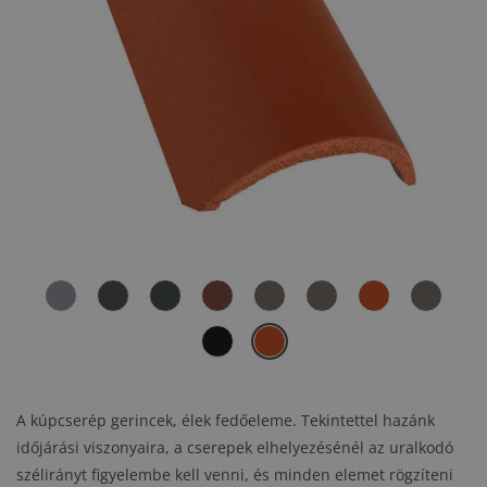
A kúpcserép gerincek, élek fedőeleme. Tekintettel hazánk
időjárási viszonyaira, a cserepek elhelyezésénél az uralkodó
szélirányt figyelembe kell venni, és minden elemet rögzíteni