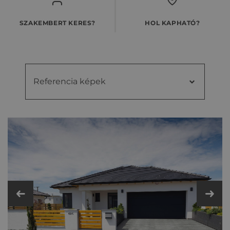
SZAKEMBERT KERES?
HOL KAPHATÓ?
Referencia képek
Referencia
Videók
képek
Kiegészítő cseréptípusok
Fém- és műanyag kiegészítők
Műszaki adatok