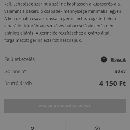
kell. Lehetőség szerint a szél ne kaphasson a kúpcserép alá,
valamint a bekerülő csapadék mennyisége minimális legyen.
A korrózióálló csavarozással a gerincléchez rögzített elem
viharálló. A korábban szokásos habarcsolás/kikenés nem
ajánlott eljárás. A gerincléc rögzítéséhez a gyártó által
forgalmazott gerincléctartót használjuk.
Felületkezelés
Elegant
?
Garancia*
50 év
4 150
Ft
Bruttó ár/db
VISSZA AZ ALAPCSERÉPRE