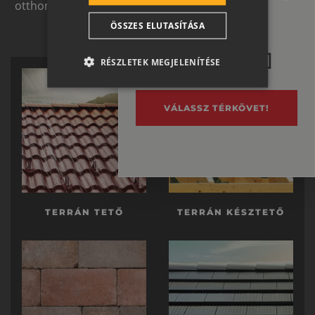
otthon átfogó, egymásra épülő rendszerelemek révén
Megvan a tető?
CROATIAN
ölthet formát.
Ne felejtsd el
ÖSSZES ELUTASÍTÁSA
SR
a térburkolatot se!
RO-HU
RÉSZLETEK MEGJELENÍTÉSE
ENGLISH
ITALIAN
VÁLASSZ TÉRKÖVET!
TERRÁN TETŐ
TERRÁN KÉSZTETŐ