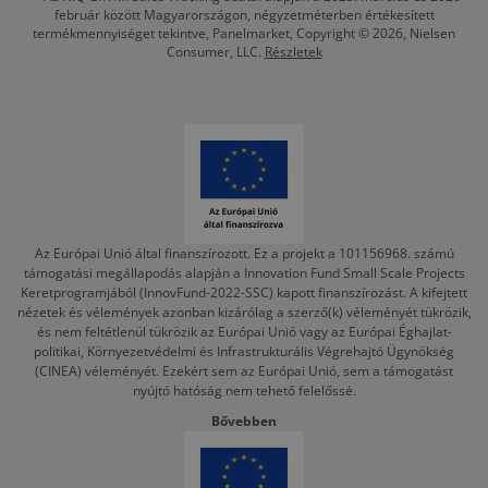
február között Magyarországon, négyzetméterben értékesített
termékmennyiséget tekintve, Panelmarket, Copyright © 2026, Nielsen
Consumer, LLC.
Részletek
Az Európai Unió által finanszírozott. Ez a projekt a 101156968. számú
támogatási megállapodás alapján a Innovation Fund Small Scale Projects
Keretprogramjából (InnovFund-2022-SSC) kapott finanszírozást. A kifejtett
nézetek és vélemények azonban kizárólag a szerző(k) véleményét tükrözik,
és nem feltétlenül tükrözik az Európai Unió vagy az Európai Éghajlat-
politikai, Környezetvédelmi és Infrastrukturális Végrehajtó Ügynökség
(CINEA) véleményét. Ezekért sem az Európai Unió, sem a támogatást
nyújtó hatóság nem tehető felelőssé.
Bővebben