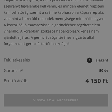
szélirányt figyelembe kell venni, és minden elemet rögzíteni
kell. Lehetőség szerint a szél ne kaphasson a kúpcserép alá,
valamint a bekerülő csapadék mennyisége minimális legyen.
A korrózióálló csavarozással a gerincléchez rögzített elem
viharálló. A korábban szokásos habarcsolás/kikenés nem
ajánlott eljárás. A gerincléc rögzítéséhez a gyártó által
forgalmazott gerincléctartót használjuk.
Felületkezelés
Elegant
?
Garancia*
50 év
4 150
Ft
Bruttó ár/db
VISSZA AZ ALAPCSERÉPRE