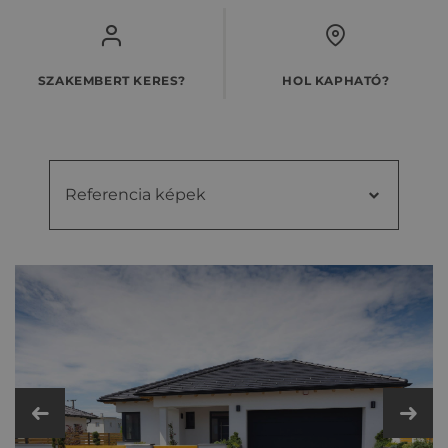
SZAKEMBERT KERES?
HOL KAPHATÓ?
Referencia képek
Referencia
Videók
képek
Kiegészítő cseréptípusok
Fém- és műanyag kiegészítők