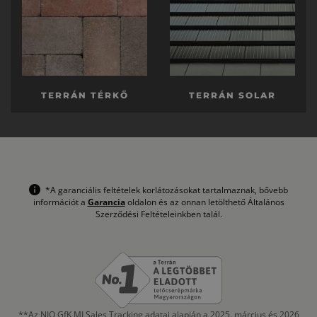
TERRÁN TÉRKŐ
TERRÁN SOLAR
*A garanciális feltételek korlátozásokat tartalmaznak, bővebb
információt a
Garancia
oldalon és az onnan letölthető Általános
Szerződési Feltételeinkben talál.
**Az NIQ GfK MI Sales Tracking adatai alapján a 2025. március és 2026