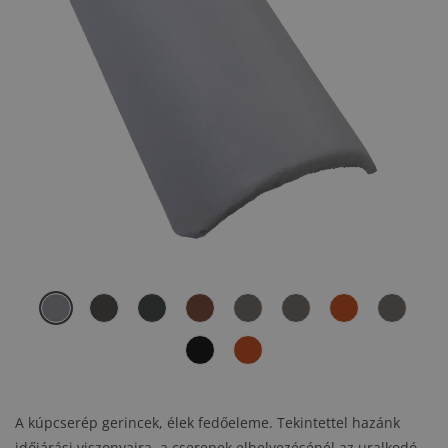
A kúpcserép gerincek, élek fedőeleme. Tekintettel hazánk
időjárási viszonyaira, a cserepek elhelyezésénél az uralkodó