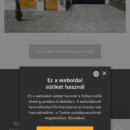
Műszaki adatok
TOVÁBBI REFERENCIA KÉPEK
×
Ez a weboldal
Otthon a
sütiket használ
HUNGARIAN
Ez a weboldal sütiket használ a felhasználói
SLOVAK
jövőben
élmény javítása érdekében. A weboldalunk
használatával Ön hozzájárul az összes süti
GERMAN
használatához, a Cookie szabályzatunknak
megfelelően.
Bővebben
ROMANIAN
Biztonságot nyújtó, és magas esztétikai értéket
SLOVENIAN
képviselő, egymással szinergiát alkotó megoldások.