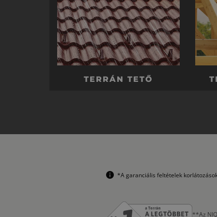
TERRÁN TETŐ
T
*A garanciális feltételek korlátozás
**Az NIQ