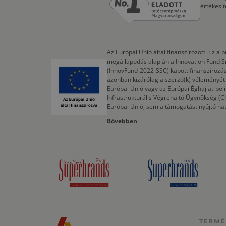
értékesí
Az Európai Unió által finanszírozott. Ez 
megállapodás alapján a Innovation Fund S
(InnovFund-2022-SSC) kapott finanszírozás
azonban kizárólag a szerző(k) véleményét t
Európai Unió vagy az Európai Éghajlat-poli
Infrastrukturális Végrehajtó Ügynökség (
Európai Unió, sem a támogatást nyújtó ha
Bővebben
TERMÉ