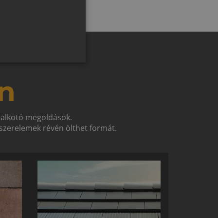
SLOVAK
GERMAN
ROMANIAN
SLOVENIAN
CROATIAN
n
SR
RO-HU
t alkotó megoldások.
ENGLISH
zerelemek révén ölthet formát.
ITALIAN