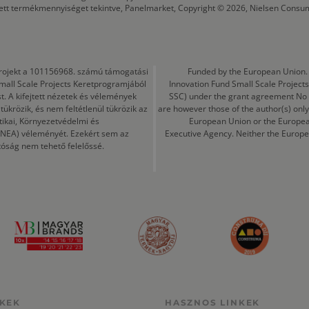
tett termékmennyiséget tekintve, Panelmarket, Copyright © 2026, Nielsen Consu
a projekt a 101156968. számú támogatási
Funded by the European Union. 
mall Scale Projects Keretprogramjából
Innovation Fund Small Scale Proje
t. A kifejtett nézetek és vélemények
SSC) under the grant agreement No
ükrözik, és nem feltétlenül tükrözik az
are however those of the author(s) only
tikai, Környezetvédelmi és
European Union or the Europea
CINEA) véleményét. Ezekért sem az
Executive Agency. Neither the Europe
tóság nem tehető felelőssé.
KEK
HASZNOS LINKEK