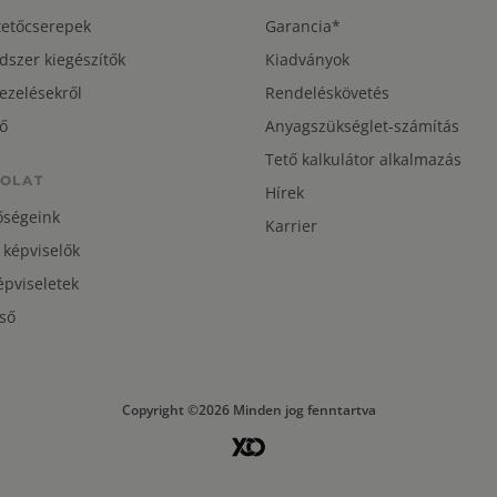
tetőcserepek
Garancia*
dszer kiegészítők
Kiadványok
ezelésekről
Rendeléskövetés
ő
Anyagszükséglet-számítás
Tető kalkulátor alkalmazás
OLAT
Hírek
őségeink
Karrier
 képviselők
pviseletek
ső
Copyright ©2026 Minden jog fenntartva