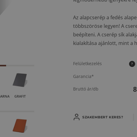
Az alapcserép a fedés alap
többszöröse legyen! A csere
beépíteni. A cserép sík al
kialakítása ajánlott, mint a
Felületkezelés
?
Garancia*
Bruttó ár/db
BARNA
GRAFIT
SZAKEMBERT KERES?