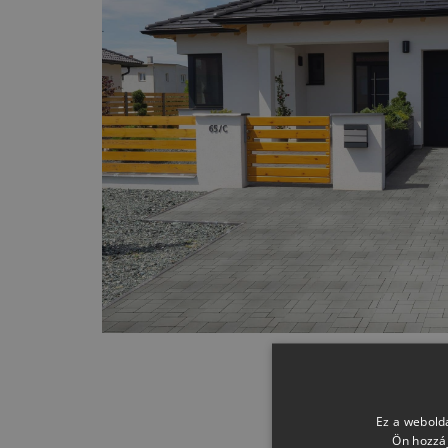
Ez a webolda
Ön hozzáj