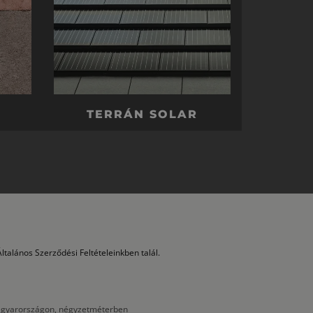
TERRÁN SOLAR
ltalános Szerződési Feltételeinkben talál.
 Magyarországon, négyzetméterben