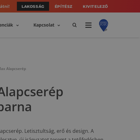
átni!
LAKOSSÁG
ÉPÍTÉSZ
KIVITELEZŐ
enciák
Kapcsolat
Max Alapcserép
Alapcserép
barna
pcserép. Letisztultság, erő és design. A
esztve, új irányzatot teremt a tetőfedésben.