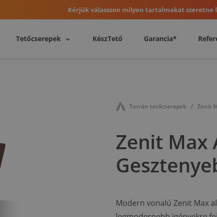
Kérjük válasszon milyen tartalmakat szeretne l
Tetőcserepek
KészTető
Garancia*
Refer
Terrán tetőcserepek
Zenit 
Zenit Max 
Gesztenye
Modern vonalú Zenit Max ala
legmodernebb igényekre fejl