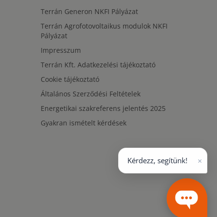
Terrán Generon NKFI Pályázat
Terrán Agrofotovoltaikus modulok NKFI
Pályázat
Impresszum
Terrán Kft. Adatkezelési tájékoztató
Cookie tájékoztató
Általános Szerződési Feltételek
Energetikai szakreferens jelentés 2025
Gyakran ismételt kérdések
×
Kérdezz, segítünk!