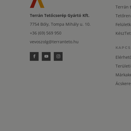
Terrán 
Terrán Tetőcserép Gyártó Kft.
Tetőren
7754 Bóly, Tompa Mihály u. 10.
Felületk
+36 (69) 569 950
KészTet
vevoszolg@terranteto.hu
KAPCS
Elérhet
Területi
Márkaké
Ácskere