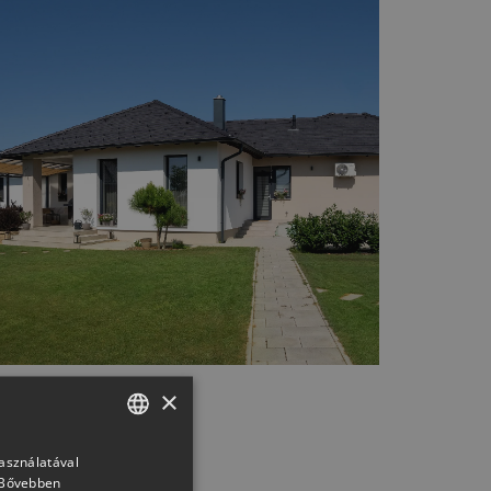
×
használatával
HUNGARIAN
Bővebben