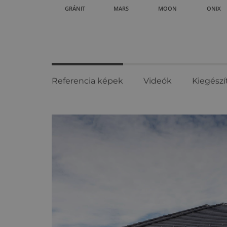
GRÁNIT
MARS
MOON
ONIX
Referencia képek
Videók
Kiegészí
Referencia
képek