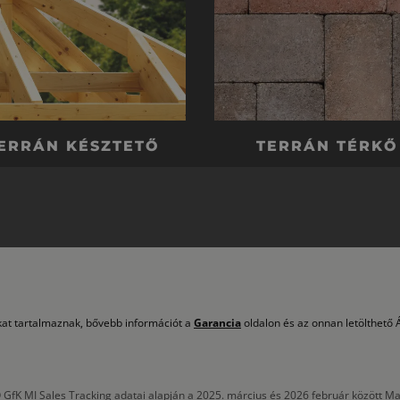
ERRÁN KÉSZTETŐ
TERRÁN TÉRKŐ
okat tartalmaznak, bővebb információt a
Garancia
oldalon és az onnan letölthető Á
 GfK MI Sales Tracking adatai alapján a 2025. március és 2026 február között