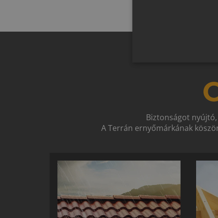
O
Biztonságot nyújtó,
A Terrán ernyőmárkának köszön