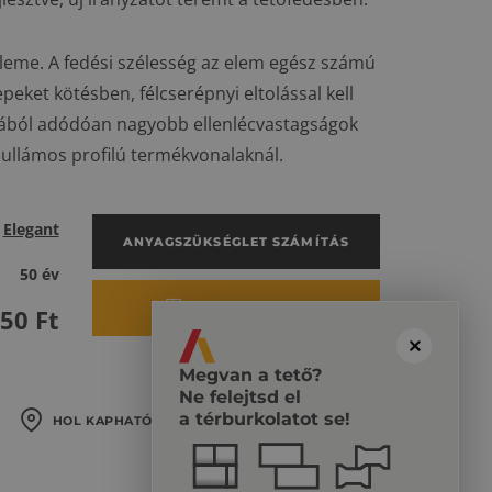
eleme. A fedési szélesség az elem egész számú
peket kötésben, félcserépnyi eltolással kell
akjából adódóan nagyobb ellenlécvastagságok
 hullámos profilú termékvonalaknál.
Elegant
ANYAGSZÜKSÉGLET SZÁMÍTÁS
50 év
ÁRKALKULÁCIÓ
850
Ft
Megvan a tető?
Ne felejtsd el
a térburkolatot se!
HOL KAPHATÓ?