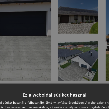
Ez a weboldal sütiket használ
TOVÁBBI REFERENCIA KÉPEK
l sütiket használ a felhasználói élmény javítása érdekében. A weboldalunk 
árul az összes süti használatához, a Cookie szabályzatunknak megfelelően.