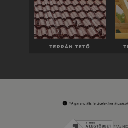
TERRÁN TETŐ
T
*A garanciális feltételek korlátozás
**Az NIQ