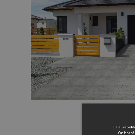
Ez a webolda
Ön hozzáj