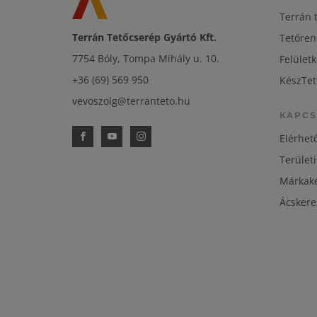
Terrán 
Terrán Tetőcserép Gyártó Kft.
Tetőren
7754 Bóly, Tompa Mihály u. 10.
Felületk
+36 (69) 569 950
KészTet
vevoszolg@terranteto.hu
KAPCS
Elérhet
Területi
Márkaké
Ácskere