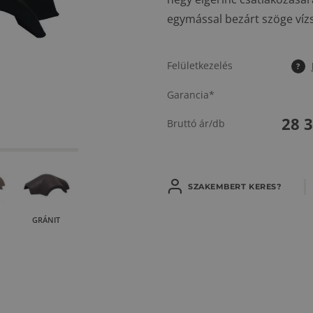
egymással bezárt szöge vízs
Felületkezelés
?
Garancia*
28 
Bruttó ár/db
SZAKEMBERT KERES?
GRÁNIT