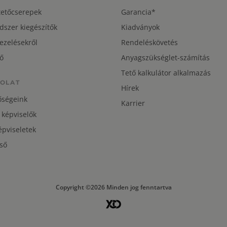
tetőcserepek
Garancia*
dszer kiegészítők
Kiadványok
ezelésekről
Rendeléskövetés
ő
Anyagszükséglet-számítás
Tető kalkulátor alkalmazás
OLAT
Hírek
őségeink
Karrier
 képviselők
pviseletek
ső
Copyright ©2026 Minden jog fenntartva