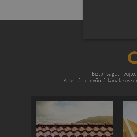
O
Biztonságot nyújtó,
A Terrán ernyőmárkának köszön