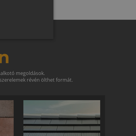
SLOVAK
GERMAN
ROMANIAN
SLOVENIAN
CROATIAN
n
SR
RO-HU
t alkotó megoldások.
ENGLISH
zerelemek révén ölthet formát.
ITALIAN