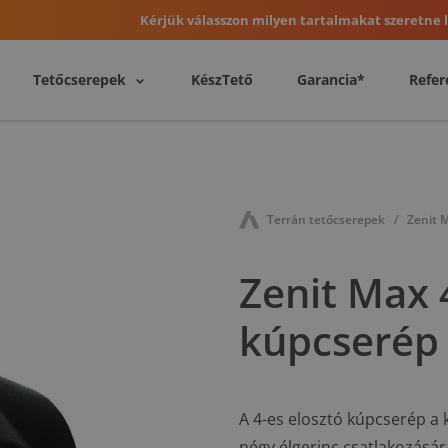
Kérjük válasszon milyen tartalmakat szeretne l
Tetőcserepek
KészTető
Garancia*
Refer
Terrán tetőcserepek
Zenit 
Zenit Max 
kúpcserép
A 4-es elosztó kúpcserép a 
négy élgerinc csatlakozásár