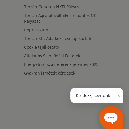
Terrán Generon NKFI Pályázat
Terrán Agrofotovoltaikus modulok NKFI
Pályázat
Impresszum
Terrán Kft. Adatkezelési tájékoztató
Cookie tájékoztató
Általános Szerződési Feltételek
Energetikai szakreferens jelentés 2025
Gyakran ismételt kérdések
×
Kérdezz, segítünk!