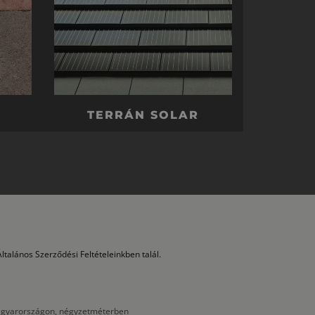
TERRÁN SOLAR
ltalános Szerződési Feltételeinkben talál.
 Magyarországon, négyzetméterben