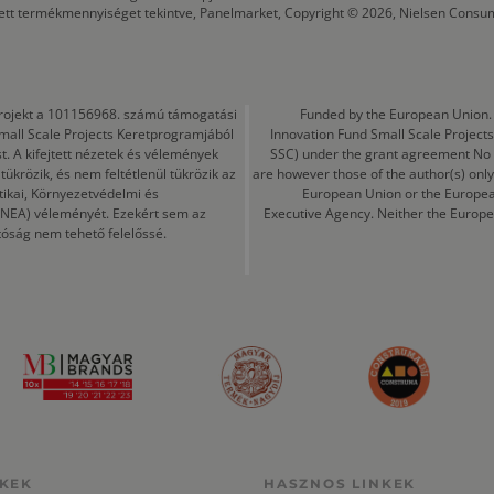
tett termékmennyiséget tekintve, Panelmarket, Copyright © 2026, Nielsen Consu
a projekt a 101156968. számú támogatási
Funded by the European Union. 
mall Scale Projects Keretprogramjából
Innovation Fund Small Scale Proje
t. A kifejtett nézetek és vélemények
SSC) under the grant agreement No
ükrözik, és nem feltétlenül tükrözik az
are however those of the author(s) only
tikai, Környezetvédelmi és
European Union or the Europea
CINEA) véleményét. Ezekért sem az
Executive Agency. Neither the Europe
tóság nem tehető felelőssé.
KEK
HASZNOS LINKEK