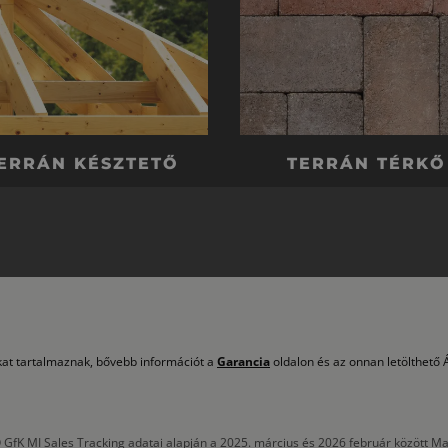
ERRÁN KÉSZTETŐ
TERRÁN TÉRKŐ
okat tartalmaznak, bővebb információt a
Garancia
oldalon és az onnan letölthető Á
 GfK MI Sales Tracking adatai alapján a 2025. március és 2026 február között