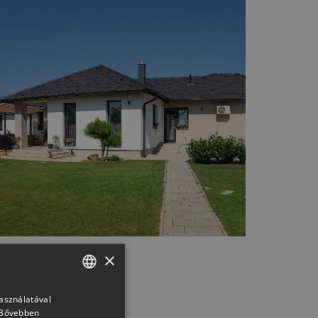
×
használatával
HUNGARIAN
Bővebben