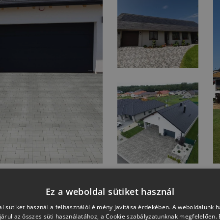
Ez a weboldal sütiket használ
TOVÁBBI REFERENCIA KÉPEK
l sütiket használ a felhasználói élmény javítása érdekében. A weboldalunk 
árul az összes süti használatához, a Cookie szabályzatunknak megfelelően.