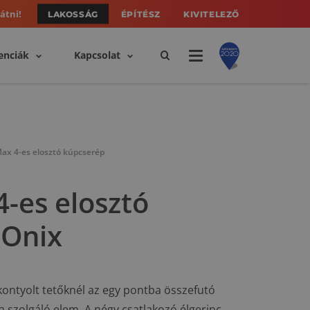
átni!
LAKOSSÁG
ÉPÍTÉSZ
KIVITELEZŐ
enciák
Kapcsolat
Max 4-es elosztó kúpcserép
4-es elosztó
 Onix
kontyolt tetőknél az egy pontba összefutó
a szolgáló elem. A négy csatlakozó élgerinc