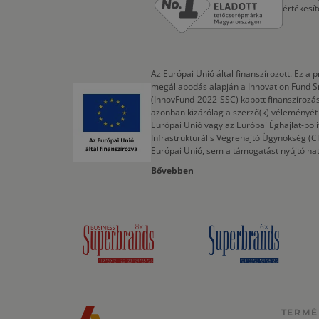
értékesí
Az Európai Unió által finanszírozott. Ez 
megállapodás alapján a Innovation Fund S
(InnovFund-2022-SSC) kapott finanszírozás
azonban kizárólag a szerző(k) véleményét t
Európai Unió vagy az Európai Éghajlat-poli
Infrastrukturális Végrehajtó Ügynökség (
Európai Unió, sem a támogatást nyújtó ha
Bővebben
TERMÉ