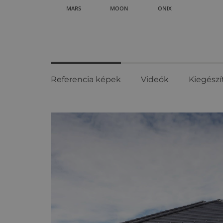
MARS
MOON
ONIX
Referencia képek
Videók
Kiegészí
Referencia
képek