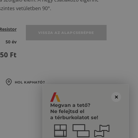
zintes vetületben 90°.
Resistor
VISSZA AZ ALAPCSERÉPRE
50 év
350
Ft
HOL KAPHATÓ?
Megvan a tető?
Ne felejtsd el
a térburkolatot se!