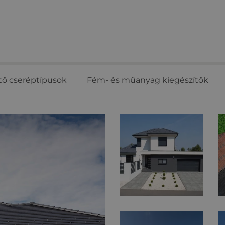
tő cseréptípusok
Fém- és műanyag kiegészítők