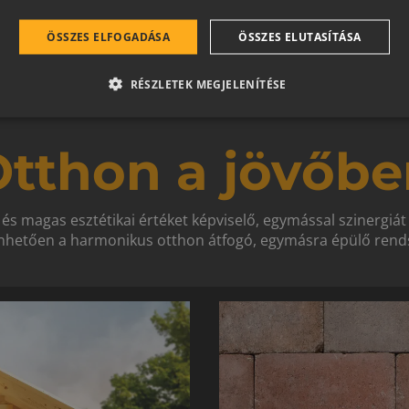
ÖSSZES ELFOGADÁSA
ÖSSZES ELUTASÍTÁSA
RÉSZLETEK MEGJELENÍTÉSE
tthon a jövőbe
 és magas esztétikai értéket képviselő, egymással szinergiá
hetően a harmonikus otthon átfogó, egymásra épülő rends