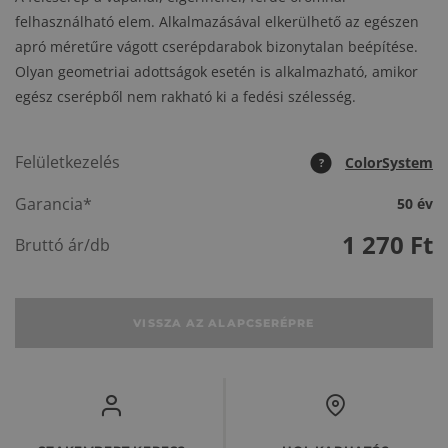
felhasználható elem. Alkalmazásával elkerülhető az egészen
apró méretűre vágott cserépdarabok bizonytalan beépítése.
Olyan geometriai adottságok esetén is alkalmazható, amikor
egész cserépből nem rakható ki a fedési szélesség.
Felületkezelés
ColorSystem
?
Garancia*
50 év
1 270
Ft
Bruttó ár/db
VISSZA AZ ALAPCSERÉPRE