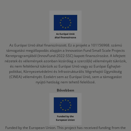
Az Európai Unió által finanszírozott. Ez a projekt a 101156968. számú
támogatási megállapodás alapján a Innovation Fund Small Scale Projects
Keretprogramjából (InnovFund-2022-SSC) kapott finanszírozást. A kifejtett
nézetek és vélemények azonban kizárólag a szerző(k) véleményét tükrözik,
és nem feltétlenül tükrözik az Európai Unió vagy az Európai Éghajlat-
politikai, Környezetvédelmi és Infrastrukturális Végrehajtó Ügynökség
(CINEA) véleményét. Ezekért sem az Európai Unió, sem a támogatást
nyújtó hatóság nem tehető felelőssé.
Bővebben
Funded by the European Union. This project has received funding from the