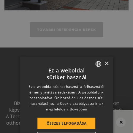
TOVÁBBI REFERENCIA KÉPEK
Otthon a
×
Ez a weboldal
sütiket használ
HUNGARIAN
jövőben
Ez a weboldal sütiket használ a felhasználói
SLOVAK
élmény javítása érdekében. A weboldalunk
használatával Ön hozzájárul az összes süti
GERMAN
Biztonságot nyújtó, és magas esztétikai értéket
használatához, a Cookie szabályzatunknak
megfelelően.
Bővebben
képviselő, egymással szinergiát alkotó megoldások.
ROMANIAN
A Terrán ernyőmárkának köszönhetően a harmonikus
SLOVENIAN
otthon átfogó, egymásra épülő rendszerelemek révén
ÖSSZES ELFOGADÁSA
ölthet formát.
Megvan a tető?
CROATIAN