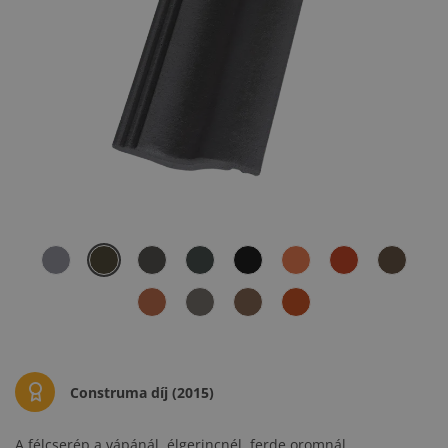
Construma díj (2015)
A félcserép a vápánál, élgerincnél, ferde oromnál