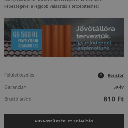
képességével a legjobb választás a tetőépítéshez!
Felületkezelés
Resistor
?
Garancia*
50 év
810
Ft
Bruttó ár/db
ANYAGSZÜKSÉGLET SZÁMÍTÁS