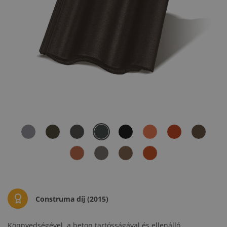
Construma díj (2015)
Könnyedségével, a beton tartósságával és ellenálló