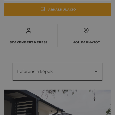
ÁRKALKULÁCIÓ
SZAKEMBERT KERES?
HOL KAPHATÓ?
Referencia képek
Referencia
Videók
képek
Kiegészítő cseréptípusok