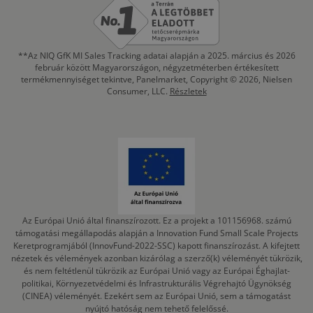
**Az NIQ GfK MI Sales Tracking adatai alapján a 2025. március és 2026
február között Magyarországon, négyzetméterben értékesített
termékmennyiséget tekintve, Panelmarket, Copyright © 2026, Nielsen
Consumer, LLC.
Részletek
Az Európai Unió által finanszírozott. Ez a projekt a 101156968. számú
támogatási megállapodás alapján a Innovation Fund Small Scale Projects
Keretprogramjából (InnovFund-2022-SSC) kapott finanszírozást. A kifejtett
nézetek és vélemények azonban kizárólag a szerző(k) véleményét tükrözik,
és nem feltétlenül tükrözik az Európai Unió vagy az Európai Éghajlat-
politikai, Környezetvédelmi és Infrastrukturális Végrehajtó Ügynökség
(CINEA) véleményét. Ezekért sem az Európai Unió, sem a támogatást
nyújtó hatóság nem tehető felelőssé.