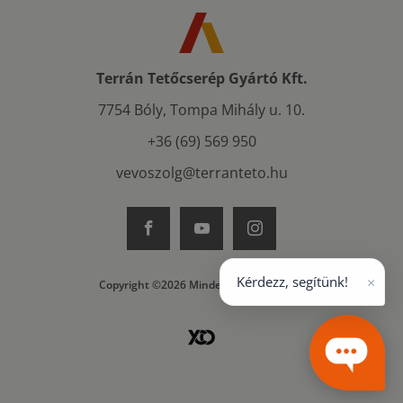
Terrán Tetőcserép Gyártó Kft.
7754 Bóly, Tompa Mihály u. 10.
+36 (69) 569 950
vevoszolg@terranteto.hu
×
Kérdezz, segítünk!
Copyright ©2026 Minden jog fenntartva