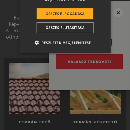
jövőben
ROMANIAN
SLOVENIAN
ÖSSZES ELFOGADÁSA
Biztonságot nyújtó, és magas esztétikai értéket
Megvan a tető?
CROATIAN
képviselő, egymással szinergiát alkotó megoldások.
Ne felejtsd el
ÖSSZES ELUTASÍTÁSA
A Terrán ernyőmárkának köszönhetően a harmonikus
SR
a térburkolatot se!
otthon átfogó, egymásra épülő rendszerelemek révén
RO-HU
ölthet formát.
RÉSZLETEK MEGJELENÍTÉSE
ENGLISH
ITALIAN
VÁLASSZ TÉRKÖVET!
TERRÁN TETŐ
TERRÁN KÉSZTETŐ