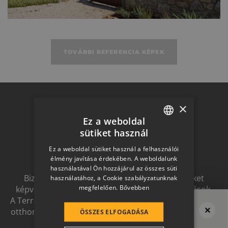
TOVÁBBI REFERENCIA KÉPEK
Otthon a
×
Ez a weboldal
sütiket használ
HUNGARIAN
jövőben
Ez a weboldal sütiket használ a felhasználói
SLOVAK
élmény javítása érdekében. A weboldalunk
használatával Ön hozzájárul az összes süti
GERMAN
Biztonságot nyújtó, és magas esztétikai értéket
használatához, a Cookie szabályzatunknak
megfelelően.
Bővebben
képviselő, egymással szinergiát alkotó megoldások.
ROMANIAN
A Terrán ernyőmárkának köszönhetően a harmonikus
SLOVENIAN
otthon átfogó, egymásra épülő rendszerelemek révén
ÖSSZES ELFOGADÁSA
ölthet formát.
Megvan a tető?
CROATIAN