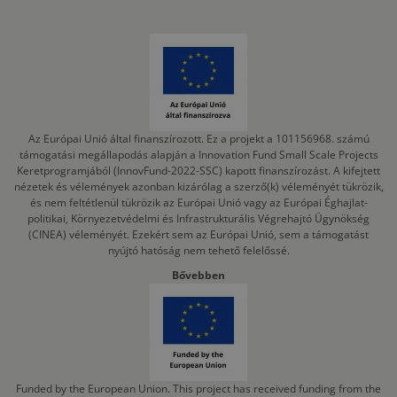
Az Európai Unió által finanszírozott. Ez a projekt a 101156968. számú
támogatási megállapodás alapján a Innovation Fund Small Scale Projects
Keretprogramjából (InnovFund-2022-SSC) kapott finanszírozást. A kifejtett
nézetek és vélemények azonban kizárólag a szerző(k) véleményét tükrözik,
és nem feltétlenül tükrözik az Európai Unió vagy az Európai Éghajlat-
politikai, Környezetvédelmi és Infrastrukturális Végrehajtó Ügynökség
(CINEA) véleményét. Ezekért sem az Európai Unió, sem a támogatást
nyújtó hatóság nem tehető felelőssé.
Bővebben
Funded by the European Union. This project has received funding from the