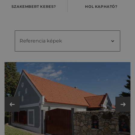
SZAKEMBERT KERES?
HOL KAPHATÓ?
Referencia képek
Referencia
Videók
képek
Kiegészítő cseréptípusok
Fém- és műanyag kiegészítők
Műszaki adatok