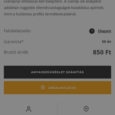
cserépnyi eltolással kell beépíteni. A cserép sík alakjából
adódóan nagyobb ellenlécvastagságok kialakítása ajánlott,
mint a hullámos profilú termékvonalaknál.
Felületkezelés
Elegant
?
Garancia*
50 év
850
Ft
Bruttó ár/db
ANYAGSZÜKSÉGLET SZÁMÍTÁS
ÁRKALKULÁCIÓ