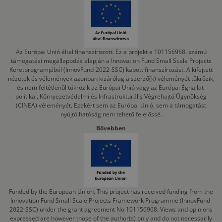
Az Európai Unió által finanszírozott. Ez a projekt a 101156968. számú
támogatási megállapodás alapján a Innovation Fund Small Scale Projects
Keretprogramjából (InnovFund-2022-SSC) kapott finanszírozást. A kifejtett
nézetek és vélemények azonban kizárólag a szerző(k) véleményét tükrözik,
és nem feltétlenül tükrözik az Európai Unió vagy az Európai Éghajlat-
politikai, Környezetvédelmi és Infrastrukturális Végrehajtó Ügynökség
(CINEA) véleményét. Ezekért sem az Európai Unió, sem a támogatást
nyújtó hatóság nem tehető felelőssé.
Bővebben
Funded by the European Union. This project has received funding from the
Innovation Fund Small Scale Projects Framework Programme (InnovFund-
2022-SSC) under the grant agreement No 101156968. Views and opinions
expressed are however those of the author(s) only and do not necessarily