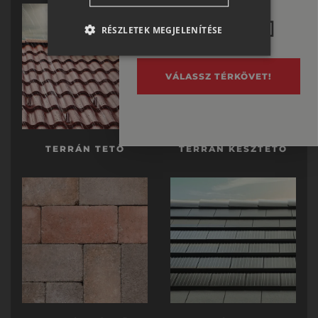
a térburkolatot se!
RO-HU
RÉSZLETEK MEGJELENÍTÉSE
ENGLISH
ITALIAN
VÁLASSZ TÉRKÖVET!
TERRÁN TETŐ
TERRÁN KÉSZTETŐ