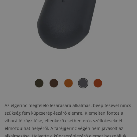
Az élgerinc megfelelő lezárására alkalmas, beépítésével nincs
szükség fém kúpcserép-lezáró elemre. Kiemelten fontos a
viharálló rögzítése, ellenkező esetben erős széllökéseknél
elmozdulhat helyéről. A taréjgerinc végén nem javasolt az
alkalmazása. Helyette a kúpcseréplezáró elemet használjuk,