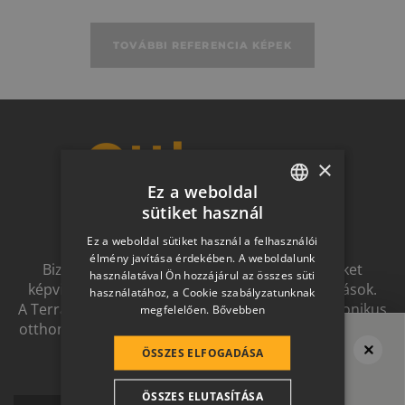
TOVÁBBI REFERENCIA KÉPEK
Otthon a
×
Ez a weboldal
jövőben
sütiket használ
HUNGARIAN
Ez a weboldal sütiket használ a felhasználói
SLOVAK
élmény javítása érdekében. A weboldalunk
Biztonságot nyújtó, és magas esztétikai értéket
használatával Ön hozzájárul az összes süti
GERMAN
képviselő, egymással szinergiát alkotó megoldások.
használatához, a Cookie szabályzatunknak
A Terrán ernyőmárkának köszönhetően a harmonikus
megfelelően.
Bővebben
ROMANIAN
otthon átfogó, egymásra épülő rendszerelemek révén
SLOVENIAN
ölthet formát.
ÖSSZES ELFOGADÁSA
Megvan a tető?
CROATIAN
Ne felejtsd el
ÖSSZES ELUTASÍTÁSA
SR