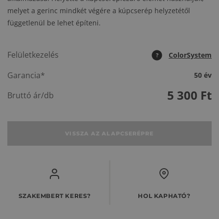
melyet a gerinc mindkét végére a kúpcserép helyzetétől
függetlenül be lehet építeni.
Felületkezelés
ColorSystem
?
Garancia*
50 év
5 300
Ft
Bruttó ár/db
VISSZA AZ ALAPCSERÉPRE
SZAKEMBERT KERES?
HOL KAPHATÓ?