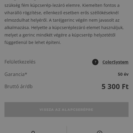
szükség fém kúpcserép-lezáró elemre. Kiemelten fontos a
viharálló rögzítése, ellenkező esetben erős széllökéseknél
elmozdulhat helyéről. A taréjgerinc végén nem javasolt az
alkalmazása. Helyette a kúpcseréplezáró elemet használjuk,
melyet a gerinc mindkét végére a kúpcserép helyzetétől
függetlenül be lehet építeni.
Felületkezelés
ColorSystem
?
Garancia*
50 év
5 300
Ft
Bruttó ár/db
VISSZA AZ ALAPCSERÉPRE