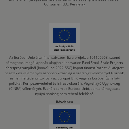
Consumer, LLC.
Részletek
Az Európai Unió által finanszírozott. Ez a projekt a 101156968. számú
támogatási megállapodás alapján a Innovation Fund Small Scale Projects
Keretprogramjából (InnovFund-2022-SSC) kapott finanszírozást. A kifejtett
nézetek és vélemények azonban kizárólag a szerző(k) véleményét tükrözik,
és nem feltétlenül tükrözik az Európai Unió vagy az Európai Éghajlat-
politikai, Környezetvédelmi és Infrastrukturális Végrehajtó Ügynökség
(CINEA) véleményét. Ezekért sem az Európai Unió, sem a támogatást
nyújtó hatóság nem tehető felelőssé.
Bővebben