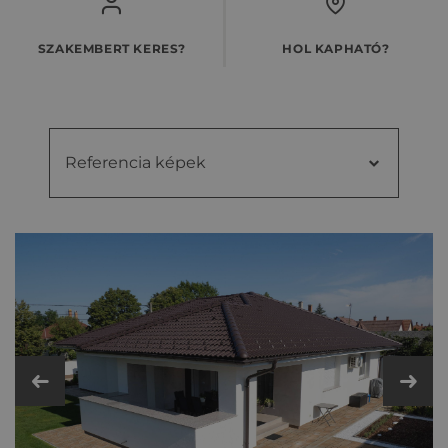
SZAKEMBERT KERES?
HOL KAPHATÓ?
Referencia képek
Referencia
Videók
képek
Kiegészítő cseréptípusok
Fém- és műanyag kiegészítők
Műszaki adatok