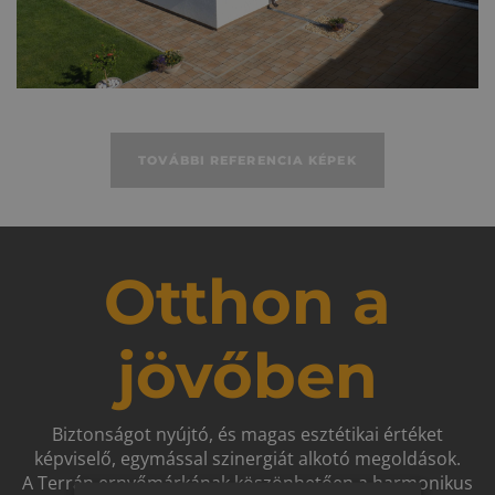
TOVÁBBI REFERENCIA KÉPEK
Otthon a
jövőben
Biztonságot nyújtó, és magas esztétikai értéket
képviselő, egymással szinergiát alkotó megoldások.
A Terrán ernyőmárkának köszönhetően a harmonikus