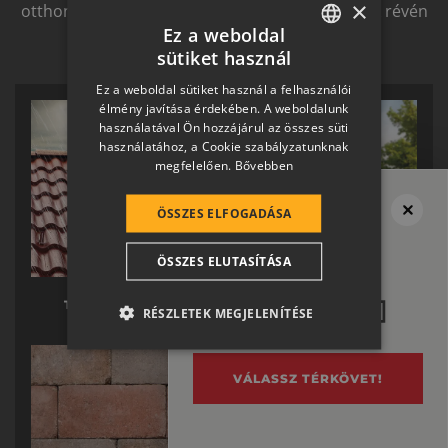
×
otthon átfogó, egymásra épülő rendszerelemek révén
ölthet formát.
Ez a weboldal
sütiket használ
HUNGARIAN
Ez a weboldal sütiket használ a felhasználói
SLOVAK
élmény javítása érdekében. A weboldalunk
használatával Ön hozzájárul az összes süti
GERMAN
használatához, a Cookie szabályzatunknak
megfelelően.
Bővebben
ROMANIAN
SLOVENIAN
ÖSSZES ELFOGADÁSA
Megvan a tető?
CROATIAN
Ne felejtsd el
ÖSSZES ELUTASÍTÁSA
SR
a térburkolatot se!
RO-HU
TERRÁN TETŐ
TERRÁN KÉSZTETŐ
RÉSZLETEK MEGJELENÍTÉSE
ENGLISH
ITALIAN
VÁLASSZ TÉRKÖVET!