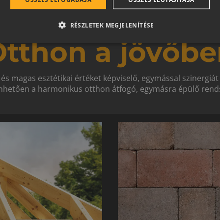
RÉSZLETEK MEGJELENÍTÉSE
tthon a jövőbe
 és magas esztétikai értéket képviselő, egymással szinergiá
hetően a harmonikus otthon átfogó, egymásra épülő rends