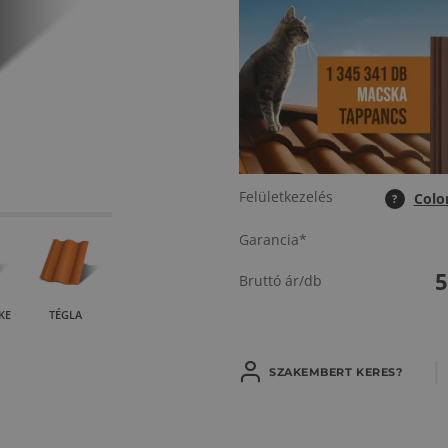
Felületkezelés
Colo
?
Garancia*
Bruttó ár/db
KE
TÉGLA
SZAKEMBERT KERES?