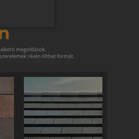
ROMANIAN
SLOVENIAN
n
CROATIAN
SR
t alkotó megoldások.
RO-HU
zerelemek révén ölthet formát.
ENGLISH
ITALIAN