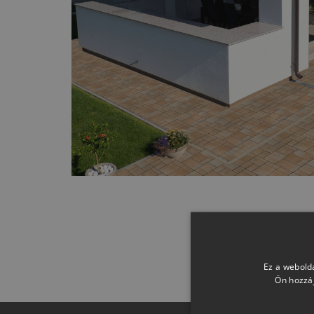
Ez a webolda
Ön hozzáj