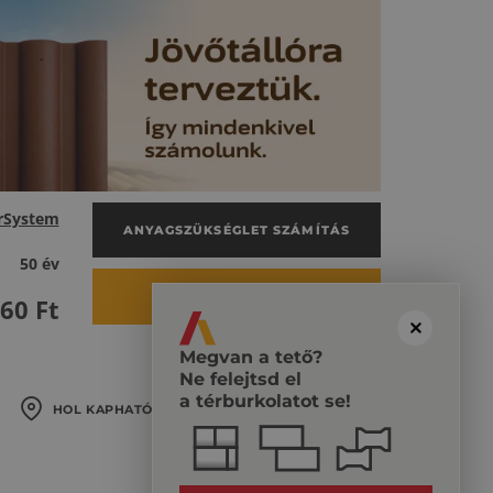
rSystem
ANYAGSZÜKSÉGLET SZÁMÍTÁS
50 év
ÁRKALKULÁCIÓ
560
Ft
Megvan a tető?
Ne felejtsd el
a térburkolatot se!
HOL KAPHATÓ?