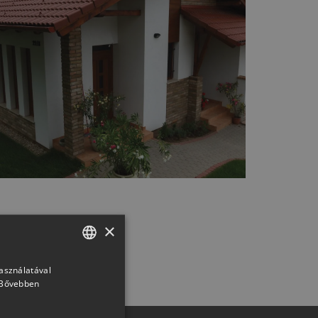
×
használatával
HUNGARIAN
Bővebben
SLOVAK
GERMAN