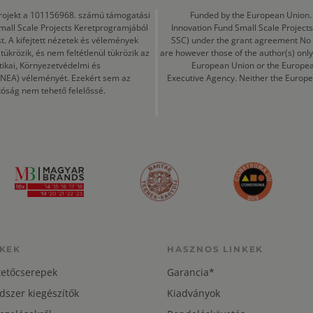
a projekt a 101156968. számú támogatási
Funded by the European Union. 
mall Scale Projects Keretprogramjából
Innovation Fund Small Scale Proje
t. A kifejtett nézetek és vélemények
SSC) under the grant agreement No
ükrözik, és nem feltétlenül tükrözik az
are however those of the author(s) only
tikai, Környezetvédelmi és
European Union or the Europea
CINEA) véleményét. Ezekért sem az
Executive Agency. Neither the Europe
tóság nem tehető felelőssé.
KEK
HASZNOS LINKEK
tetőcserepek
Garancia*
dszer kiegészítők
Kiadványok