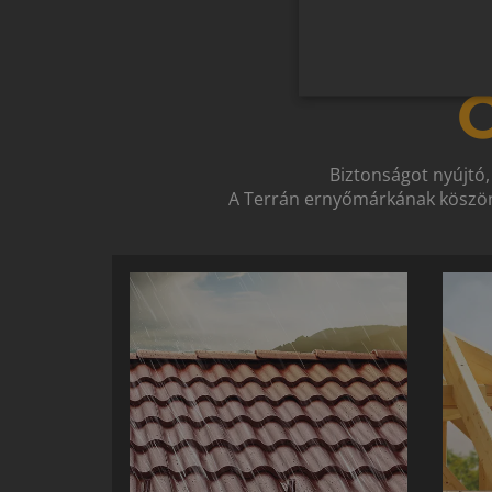
O
Biztonságot nyújtó,
A Terrán ernyőmárkának köszön