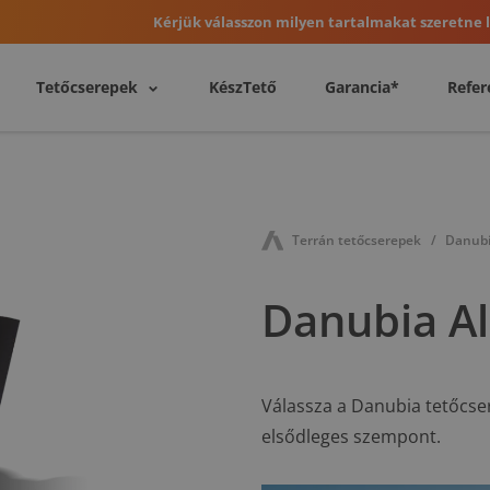
Kérjük válasszon milyen tartalmakat szeretne l
Tetőcserepek
KészTető
Garancia*
Refer
Terrán tetőcserepek
Danubi
Danubia Al
Válassza a Danubia tetőcser
elsődleges szempont.