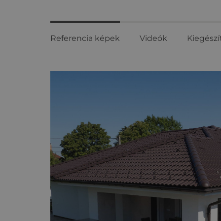
Referencia képek
Videók
Kiegészí
Referencia
képek