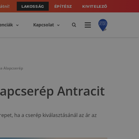
átni!
LAKOSSÁG
ÉPÍTÉSZ
KIVITELEZŐ
enciák
Kapcsolat
a Alapcserép
apcserép Antracit
epet, ha a cserép kiválasztásánál az ár az