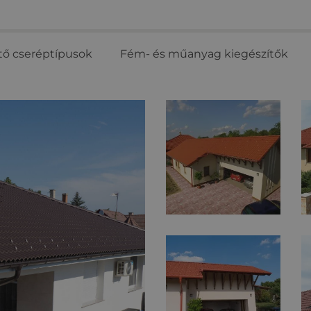
tő cseréptípusok
Fém- és műanyag kiegészítők