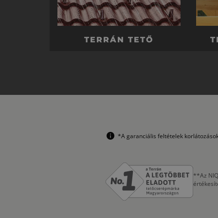
TERRÁN TETŐ
T
*A garanciális feltételek korlátozás
**Az NIQ
értékesí