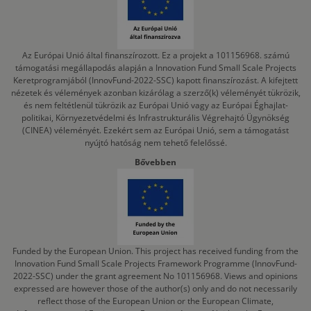
Az Európai Unió által finanszírozott. Ez a projekt a 101156968. számú
támogatási megállapodás alapján a Innovation Fund Small Scale Projects
Keretprogramjából (InnovFund-2022-SSC) kapott finanszírozást. A kifejtett
nézetek és vélemények azonban kizárólag a szerző(k) véleményét tükrözik,
és nem feltétlenül tükrözik az Európai Unió vagy az Európai Éghajlat-
politikai, Környezetvédelmi és Infrastrukturális Végrehajtó Ügynökség
(CINEA) véleményét. Ezekért sem az Európai Unió, sem a támogatást
nyújtó hatóság nem tehető felelőssé.
Bővebben
Funded by the European Union. This project has received funding from the
Innovation Fund Small Scale Projects Framework Programme (InnovFund-
2022-SSC) under the grant agreement No 101156968. Views and opinions
expressed are however those of the author(s) only and do not necessarily
reflect those of the European Union or the European Climate,