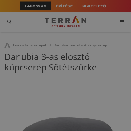
LAKOSSÁG
ÉPÍTÉSZ
KIVITELEZŐ
Terrán tetőcserepek
Danubia 3-as elosztó kúpcserép
Danubia 3-as elosztó
kúpcserép Sötétszürke