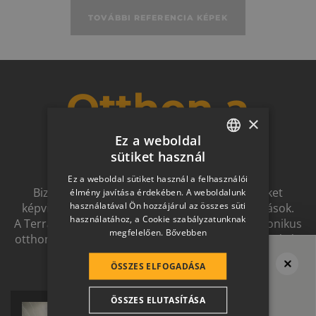
TOVÁBBI REFERENCIA KÉPEK
Otthon a
×
jövőben
Ez a weboldal
sütiket használ
HUNGARIAN
Ez a weboldal sütiket használ a felhasználói
SLOVAK
Biztonságot nyújtó, és magas esztétikai értéket
élmény javítása érdekében. A weboldalunk
használatával Ön hozzájárul az összes süti
képviselő, egymással szinergiát alkotó megoldások.
GERMAN
használatához, a Cookie szabályzatunknak
A Terrán ernyőmárkának köszönhetően a harmonikus
megfelelően.
Bővebben
ROMANIAN
otthon átfogó, egymásra épülő rendszerelemek révén
ölthet formát.
SLOVENIAN
ÖSSZES ELFOGADÁSA
Megvan a tető?
CROATIAN
Ne felejtsd el
ÖSSZES ELUTASÍTÁSA
SR
a térburkolatot se!