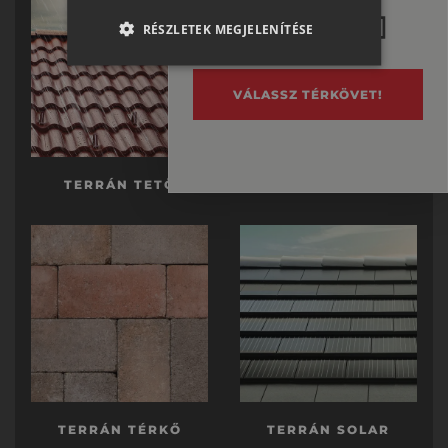
RO-HU
RÉSZLETEK MEGJELENÍTÉSE
ENGLISH
ITALIAN
VÁLASSZ TÉRKÖVET!
TERRÁN TETŐ
TERRÁN KÉSZTETŐ
TERRÁN TÉRKŐ
TERRÁN SOLAR