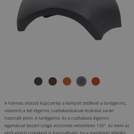
A hármas elosztó kúpcserép a kontyolt tetőknél a taréjgerinc,
valamint a két élgerinc csatlakozásának lezárása során
használt elem. A taréjgerinc és a csatlakozó élgerinc
egymással bezárt szöge vízszintes vetületben 135°. Az elem az
ettől eltérő szögeknél is használható, ha a megfelelő átfedés