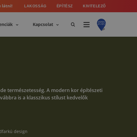
 látni!
LAKOSSÁG
ÉPÍTÉSZ
KIVITELEZŐ
enciák
Kapcsolat
 üde természetesség. A modern kor építészeti
vábbra is a klasszikus stílust kedvelők
ódfarkú design