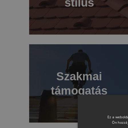
stílus
Szakmai
támogatás
Ez a webolda
Ön hozzáj