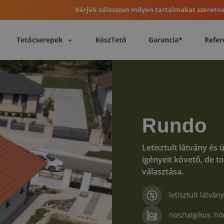
Kérjük válasszon milyen tartalmakat szeretne
Tetőcserepek
KészTető
Garancia*
Refer
Rundo
Letisztult látvány és
igényeit követő, de to
választása.
letisztult látvány
nosztalgikus, h