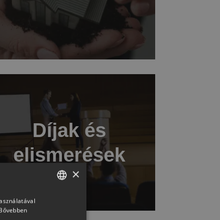
Díjak és
elismerések
×
használatával
HUNGARIAN
Bővebben
SLOVAK