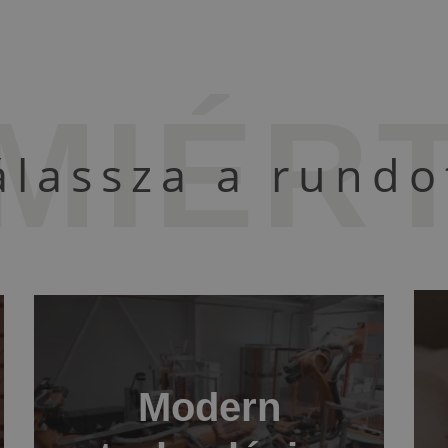
MIÉR
álassza a rundo
Modern