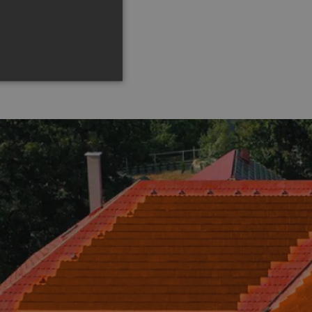
GERMAN
ROMANIAN
SLOVENIAN
CROATIAN
SR
RO-HU
ENGLISH
ITALIAN