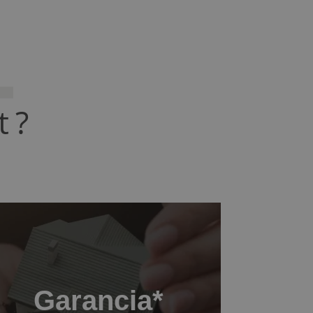
T
t?
Garancia*