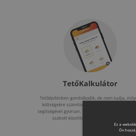
TetőKalkulátor
églet-
Tetőépítésben gondolkodik, de nem tudja, mil
költségekre számítson? A Terrán TetőKalkulát
műanyag
segítségével gyorsan, díjmentesen juthat szemé
 szakértői
szabott közelítőleges árkalkulációhoz.
ásában is.
Ez a webolda
Ön hozzáj