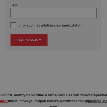
E-MAIL
Elfogadom az
adatkezelési tájékoztatót.
FELIRATKOZOM
Kíváncsi, mennyibe kerülne a tetőépítés a Terrán tetőcserepekkel
látor
unkat, amellyel csupán néhány kattintás után
díjmentes, n
kap!