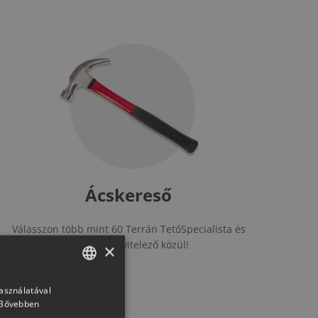
Ácskereső
Válasszon több mint 60 Terrán TetőSpecialista és
Ötletek,
Generon Kivitelező közül!
eszköz
×
adunk az
használatával
HUNGARIAN
Bővebben
SLOVAK