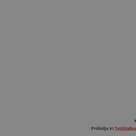
Próbálja ki
TetőKalku