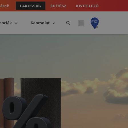
átni!
LAKOSSÁG
ÉPÍTÉSZ
KIVITELEZŐ
enciák
Kapcsolat