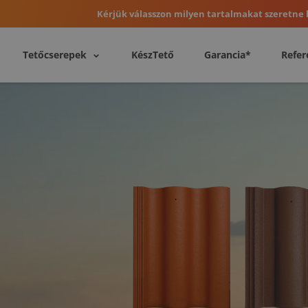
Kérjük válasszon milyen tartalmakat szeretne l
Tetőcserepek
KészTető
Garancia*
Refer