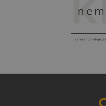
K
nem 
O