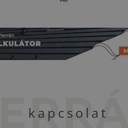
TERR
kapcsolat