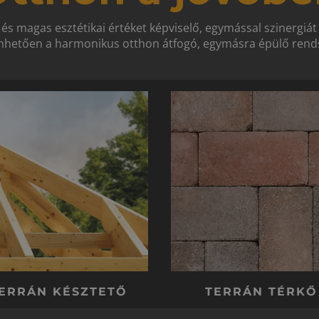
 és magas esztétikai értéket képviselő, egymással szinergiá
hetően a harmonikus otthon átfogó, egymásra épülő rends
ERRÁN KÉSZTETŐ
TERRÁN TÉRKŐ